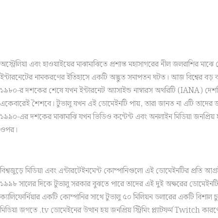
অস্ট্রেলিয়া এবং হাওয়াইয়ের মাঝামাঝিতে প্রশান্ত মহাসাগরের নীল জলরাশির ম
ইন্টারনেটের নামকরণের ইতিহাসে একটি অদ্ভুত সমাপতন ঘটত। আজ বিশ্বের বড় বড় নিউ
১৯৮০-র দশকের শেষে যখন ইন্টারনেট অ্যাসাইন্ড নাম্বারস অথরিটি (IANA) দেশভিত
একেবারেই শৈশবে। টুভালু যখন এই ডোমেইনটি পায়, তারা জানত না এটি তাদের 
১৯৯০-এর দশকের মাঝামাঝি যখন ভিডিও কন্টেন্ট এবং অনলাইন মিডিয়া জনপ্রিয
ওপর।
বিশ্বজুড়ে মিডিয়া এবং এন্টারটেইনমেন্ট কোম্পানিগুলো এই ডোমেইনটির প্রতি আগ
১৯৯৮ সালের দিকে টুভালু সরকার বুঝতে পারে তাদের এই দুই অক্ষরের ডোমেইনটি আ
ক্যালিফোর্নিয়ার একটি কোম্পানির সাথে টুভালু ৫০ মিলিয়ন ডলারের একটি বিশা
মিডিয়া জগতে .tv ডোমেইনের উত্থান হয় জনপ্রিয় স্ট্রিমিং প্ল্যাটফর্ম Tw