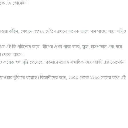
থাকে .tv ডোমেইন।
ম পাওয়া কঠিন, সেখানে .tv ডোমেইনে এখনো অনেক ভালো নাম পাওয়া যায়। যদিও
থম এই ফি পরিশোধ করে। দ্বীপের প্রথম পাকা রাস্তা, স্কুল, হাসপাতাল এবং ঘরে
াংশ থেকে আসে।
়েক গুণ বৃদ্ধি পেয়েছে। বর্তমানে প্রায় ৫ লক্ষাধিক ওয়েবসাইট .tv ডোমেইন
িয়ে যাওয়ার ঝুঁকিতে রয়েছে। বিজ্ঞানীদের মতে, ২০৫০ থেকে ২১০০ সালের মধ্যে এই