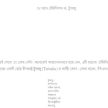
্রায়ই শেষে .tv লেখা দেখি। অনেকেই অবচেতনভাবে ধরে নেন, এটি হয়তো ‘টেলিভিশ
 একটি ছোট্ট দ্বীপরাষ্ট্র
টুভালু (Tuvalu
)-র কান্ট্রি কোড। যেমন ধরেন, ইউএস
টুভালু।
জাতিসংঘ
দক্ষিণ প্রশান্ত
মহাসাগরীয়
অঞ্চলের
নিম্নভূমির এই
দ্বীপরাষ্ট্রটিকে
জলবায়ু