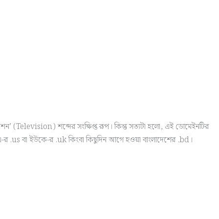
ন’ (Television) শব্দের সংক্ষিপ্ত রূপ। কিন্তু সত্যটা হলো, এই ডোমেইনটির
এ-র .us বা ইউকে-র .uk কিংবা কিছুদিন আগে হওয়া বাংলাদেশের .bd।