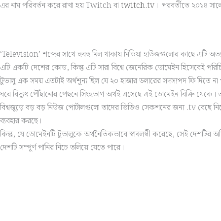
এর নাম পরিবর্তন করে রাখা হয় Twitch বা
twitch.tv
। পরবর্তীতে ২০১৪ সালে
‘Television’ শব্দের সাথে হুবহু মিল থাকায় মিডিয়া হাউজগুলোর কাছে এটি অ
এটি একটি দেশের কোড, কিন্তু এটি সারা বিশ্বে জেনেরিক ডোমেইন হিসেবেই পরিচ
টুভালু এক সময় এতটাই অর্থশূন্য ছিল যে ২০ হাজার ডলারের সদস্যপদ ফি দিতে না প
ঘরে বিদ্যুৎ পৌঁছানোর পেছনে সিংহভাগ অর্থই এসেছে এই ডোমেইন বিক্রি থেকে
বিশ্বজুড়ে বড় বড় নিউজ পোর্টালগুলো তাদের ভিডিও সেকশনের জন্য .tv বেছে নিচ
ব্যবহার করছে।
কিন্তু, যে ডোমেইনটি টুভালুকে অর্থনৈতিকভাবে স্বাবলম্বী করেছে, সেই দেশটির অস্
দেশটি সম্পূর্ণ পানির নিচে তলিয়ে যেতে পারে।