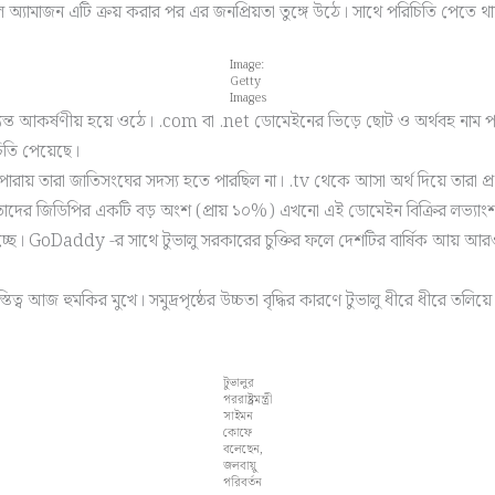
 অ্যামাজন এটি ক্রয় করার পর এর জনপ্রিয়তা তুঙ্গে উঠে। সাথে পরিচিতি পেতে 
Image:
Getty
Images
ত্যন্ত আকর্ষণীয় হয়ে ওঠে। .com বা .net ডোমেইনের ভিড়ে ছোট ও অর্থবহ না
িতি পেয়েছে।
ারায় তারা জাতিসংঘের সদস্য হতে পারছিল না। .tv থেকে আসা অর্থ দিয়ে তারা প্র
। তাদের জিডিপির একটি বড় অংশ (প্রায় ১০%) এখনো এই ডোমেইন বিক্রির লভ্য
্ছে। GoDaddy -র সাথে টুভালু সরকারের চুক্তির ফলে দেশটির বার্ষিক আয় আরও কয
তিত্ব আজ হুমকির মুখে। সমুদ্রপৃষ্ঠের উচ্চতা বৃদ্ধির কারণে টুভালু ধীরে ধীরে তল
টুভালুর
পররাষ্ট্রমন্ত্রী
সাইমন
কোফে
বলেছেন,
জলবায়ু
পরিবর্তন