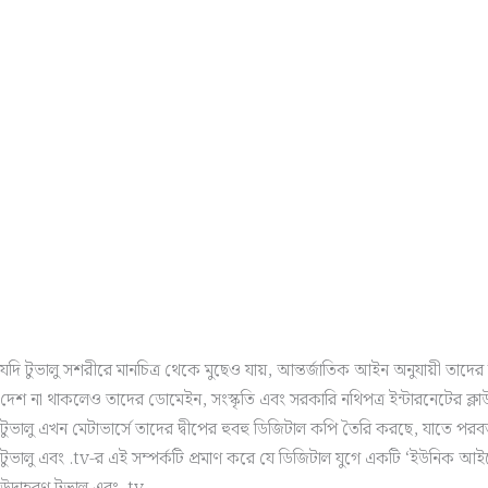
যদি টুভালু সশরীরে মানচিত্র থেকে মুছেও যায়, আন্তর্জাতিক আইন অনুযায়ী তা
দেশ না থাকলেও তাদের ডোমেইন, সংস্কৃতি এবং সরকারি নথিপত্র ইন্টারনেটের ক্ল
টুভালু এখন মেটাভার্সে তাদের দ্বীপের হুবহু ডিজিটাল কপি তৈরি করছে, যাতে পরবর্ত
টুভালু এবং .tv-র এই সম্পর্কটি প্রমাণ করে যে ডিজিটাল যুগে একটি ‘ইউনিক আইডেন