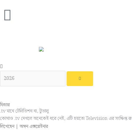
Skip
to
content
ফিচার
.tv মানে টেলিভিশন না, টুভালু
কোথাও .tv দেখলে অনেকেই ধরে নেই, এটি হয়তো Television এর সংক্ষিপ্ত রূপ
লিখেছেন | অঙ্গন এক্সপ্লেইনার