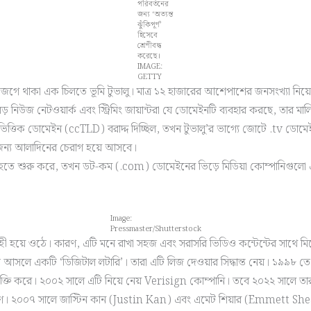
পরিবর্তনের
জন্য ‘অত্যন্ত
ঝুঁকিপূর্ণ’
হিসেবে
শ্রেণীবদ্ধ
করেছে।
IMAGE:
GETTY
াঝে জেগে থাকা এক চিলতে ভূমি টুভালু। মাত্র ১২ হাজারের আশেপাশের জনসংখ্যা ন
জ নেটওয়ার্ক এবং স্ট্রিমিং জায়ান্টরা যে ডোমেইনটি ব্যবহার করছে, তার মালিকানা
্তিক ডোমেইন (ccTLD) বরাদ্দ দিচ্ছিল, তখন টুভালু’র ভাগ্যে জোটে .tv ডোমেইন।
জন্য আলাদিনের চেরাগ হয়ে আসবে।
় হতে শুরু করে, তখন ডট-কম (.com) ডোমেইনের ভিড়ে মিডিয়া কোম্পানিগুলো 
Image:
Pressmaster/Shutterstock
্রহী হয়ে ওঠে। কারণ, এটি মনে রাখা সহজ এবং সরাসরি ভিডিও কন্টেন্টের সাথে মিল
সলে একটি ‘ডিজিটাল লটারি’। তারা এটি লিজ দেওয়ার সিদ্ধান্ত নেয়। ১৯৯৮ তে 
ল চুক্তি করে। ২০০২ সালে এটি নিয়ে নেয় Verisign কোম্পানি। তবে ২০২২ সালে 
itch কারণে। ২০০৭ সালে জাস্টিন কান (Justin Kan) এবং এমেট শিয়ার (Emmett 