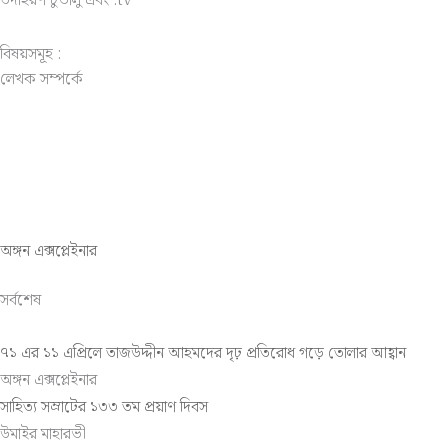
উদাহরণ টুভালু এবং .tv
বিষয়সমূহ :
লেখক সম্পর্কে
অঙ্গন এক্সপ্লেইনার
সর্বশেষ
৭১ এর ১১ এপ্রিলে তাজউদ্দীন আহমদের দৃঢ় প্রতিরোধ গড়ে তোলার আহ্বান
অঙ্গন এক্সপ্লেইনার
সাহিত্য সম্রাটের ১৩৩ তম প্রয়াণ দিবস
উমাইর মাহারভী