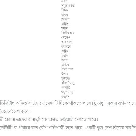
এবং
সমুদ্রপৃষ্ঠের
উচ্চতা
বৃদ্ধির
কারণে
রাষ্ট্রীয়
মর্যাদা
বিলীন হয়ে
গেলেও
তার দেশ
কীভাবে
রাষ্ট্রীয়
মর্যাদা
বজায়
রাখতে
পারে তার
উপায়
খুঁজছে।
ছবি: টুভালু
পররাষ্ট্র
মন্ত্রণালয়/
রয়টার্স
দের ডিজিটাল অস্তিত্ব বা .tv ডোমেইনটি টিকে থাকতে পারে। টুভালু সরকার এখন 
াউডে বেঁচে থাকবে।
ী প্রজন্ম তাদের জন্মভূমিকে অন্তত ভার্চুয়ালি দেখতে পারে।
্টিটি’ বা পরিচয় কত বেশি শক্তিশালী হতে পারে। একটি ক্ষুদ্র দেশ নিজের নাম দি