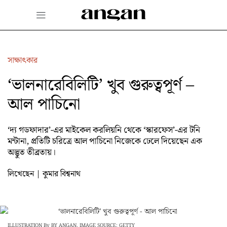
Skip
to
content
সাক্ষাৎকার
‘ভালনারেবিলিটি’ খুব গুরুত্বপূর্ণ –
আল পাচিনো
‘দ্য গডফাদার’-এর মাইকেল করলিয়নি থেকে ‘স্কারফেস’-এর টনি
মন্টানা, প্রতিটি চরিত্রে আল পাচিনো নিজেকে ঢেলে দিয়েছেন এক
অদ্ভুত তীব্রতায়।
লিখেছেন | কুমার বিশ্বনাথ
ILLUSTRATION By BY ANGAN, IMAGE SOURCE: GETTY