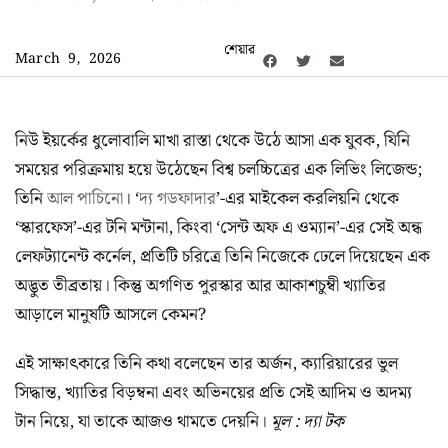
শেয়ার
March 9, 2026
নিউ ইয়র্কের ধুলোবালি মাখা রাস্তা থেকে উঠে আসা এক যুবক, যিনি
সময়ের পরিক্রমায় হয়ে উঠেছেন বিশ্ব চলচ্চিত্রের এক লিভিং লিজেন্ড;
তিনি
আল পাচিনো
। ‘
দ্য গডফাদার
’-এর মাইকেল করলিয়নি থেকে
‘স্কারফেস’-এর টনি মন্টানা, কিংবা ‘সেন্ট অফ এ ওম্যান’-এর সেই অন্ধ
লেফট্যানেন্ট কর্নেল, প্রতিটি চরিত্রে তিনি নিজেকে ঢেলে দিয়েছেন এক
অদ্ভুত তীব্রতায়। কিন্তু অগণিত পুরস্কার আর আকাশচুম্বী খ্যাতির
আড়ালে মানুষটি আসলে কেমন?
এই সাক্ষাৎকারে তিনি কথা বলেছেন তার অর্জন, ক্যারিয়ারের ভুল
সিদ্ধান্ত, খ্যাতির বিড়ম্বনা এবং অভিনয়ের প্রতি সেই আদিম ও অদম্য
টান নিয়ে, যা তাকে আজও থামতে দেয়নি।
মূল : দ্যা টক