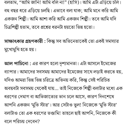
বলতাম, “আমি জানি! আমি বলি না!” (হাসি)। আমি এটা এড়িয়ে চলি।
বহু বছর ধরে এড়িয়ে চলছি। এভাবে বলা যাক; আমি মনে করি আমি
একজন শিল্পী। আমি আশা করি আমি একজন শিল্পী। তবে আমি যদি
চিত্রশিল্পী হতাম, তবে প্রশ্নের ধরনটা হয়তো ভিন্ন হতো।
সাক্ষাৎকার গ্রহণকারী :
কিন্তু সব অভিনেতাকেই তো একই সমস্যার
মুখোমুখি হতে হয়।
আল পাচিনো :
এর কারণ হলো দৃশ্যমানতা। এটা আসলে ইমেজের
ব্যাপার। আমাদের সবসময় আমাদের ইমেজের সাথে লড়াই করতে হয়,
যদিও আমরা ভিন্ন ভিন্ন চরিত্রে অভিনয় করি, কিন্তু সেই পরিচিত
অবয়বটা সবসময় থেকেই যায়… তাই নিজেকে শিল্পী বলাটার মধ্যে এক
ধরণের দেমাগ বা আভিজাত্যের ভান চলে আসে, কারণ দিনশেষে
আপনি একজন ‘মুভি স্টার’। আর সেটাও ভুল! নিজেকে ‘মুভি স্টার’
বলাটাও তো এক ধরণের ভণ্ডামি! তাহলে ছাই আপনি, নিজেকে কী
বলে পরিচয় দেবেন?