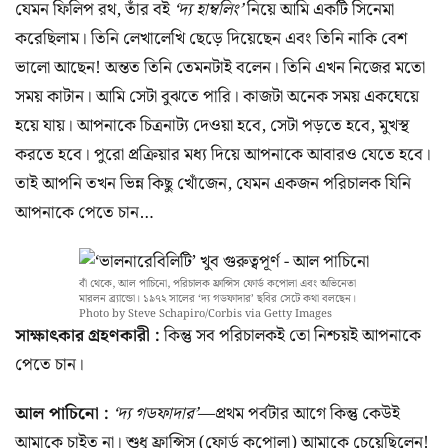
যেমন ফিলিপ রথ, তাঁর বই
‘দ্য হাম্বলিং’
নিয়ে আমি একটি সিনেমা
করেছিলাম। তিনি লেখালেখি ছেড়ে দিয়েছেন এবং তিনি নাকি বেশ
ভালো আছেন! অন্তত তিনি তেমনটাই বলেন। তিনি এখন নিজের মতো
সময় কাটান। আমি সেটা বুঝতে পারি। কাজটা অনেক সময় একঘেয়ে
হয়ে যায়। আপনাকে চিত্রনাট্য দেওয়া হবে, সেটা পড়তে হবে, মুখস্থ
করতে হবে। পুরো প্রক্রিয়ার মধ্য দিয়ে আপনাকে আবারও যেতে হবে।
তাই আপনি তখন ভিন্ন কিছু খোঁজেন, যেমন একজন পরিচালক যিনি
আপনাকে পেতে চান…
বাঁ থেকে, আল পাচিনো, পরিচালক ফ্রান্সিস ফোর্ড কপোলা এবং অভিনেতা
মারলন ব্র্যান্ডো। ১৯৭২ সালের ‘দ্য গডফাদার’ ছবির সেটে কথা বলছেন।
Photo by Steve Schapiro/Corbis via Getty Images
সাক্ষাৎকার গ্রহণকারী :
কিন্তু সব পরিচালকই তো নিশ্চয়ই আপনাকে
পেতে চান।
আল পাচিনো :
‘দ্য গডফাদার’
—প্রথম পর্বটার আগে কিন্তু কেউই
আমাকে চাইত না। শুধু ফ্রান্সিস (ফোর্ড কপোলা) আমাকে চেয়েছিলেন!