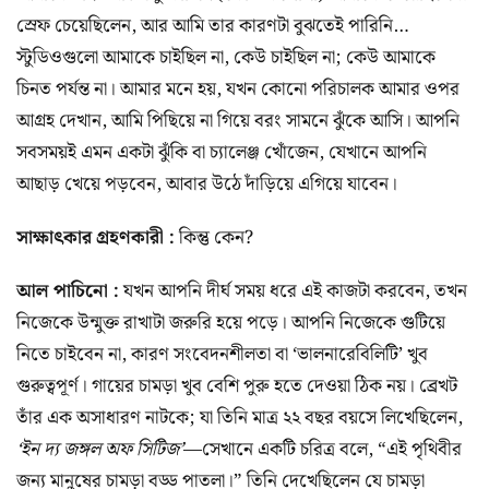
স্রেফ চেয়েছিলেন, আর আমি তার কারণটা বুঝতেই পারিনি…
স্টুডিওগুলো আমাকে চাইছিল না, কেউ চাইছিল না; কেউ আমাকে
চিনত পর্যন্ত না। আমার মনে হয়, যখন কোনো পরিচালক আমার ওপর
আগ্রহ দেখান, আমি পিছিয়ে না গিয়ে বরং সামনে ঝুঁকে আসি। আপনি
সবসময়ই এমন একটা ঝুঁকি বা চ্যালেঞ্জ খোঁজেন, যেখানে আপনি
আছাড় খেয়ে পড়বেন, আবার উঠে দাঁড়িয়ে এগিয়ে যাবেন।
সাক্ষাৎকার গ্রহণকারী :
কিন্তু কেন?
আল পাচিনো :
যখন আপনি দীর্ঘ সময় ধরে এই কাজটা করবেন, তখন
নিজেকে উন্মুক্ত রাখাটা জরুরি হয়ে পড়ে। আপনি নিজেকে গুটিয়ে
নিতে চাইবেন না, কারণ সংবেদনশীলতা বা ‘ভালনারেবিলিটি’ খুব
গুরুত্বপূর্ণ। গায়ের চামড়া খুব বেশি পুরু হতে দেওয়া ঠিক নয়। ব্রেখট
তাঁর এক অসাধারণ নাটকে; যা তিনি মাত্র ২২ বছর বয়সে লিখেছিলেন,
‘ইন দ্য জঙ্গল অফ সিটিজ’
—সেখানে একটি চরিত্র বলে, “এই পৃথিবীর
জন্য মানুষের চামড়া বড্ড পাতলা।” তিনি দেখেছিলেন যে চামড়া