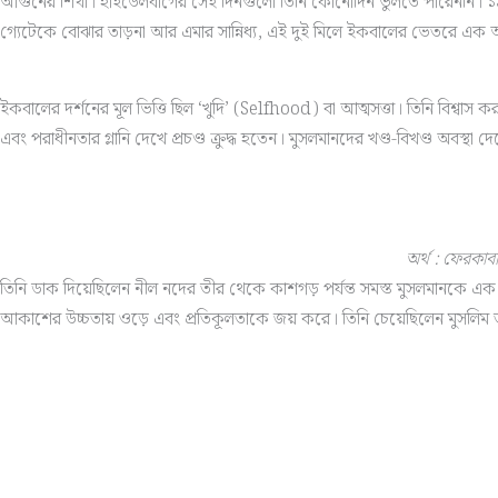
আগুনের শিখা। হাইডেলবার্গের সেই দিনগুলো তিনি কোনোদিন ভুলতে পারেননি। ১৯
গ্যেটেকে বোঝার তাড়না আর এমার সান্নিধ্য, এই দুই মিলে ইকবালের ভেতরে এক অ
ইকবালের দর্শনের মূল ভিত্তি ছিল ‘খুদি’ (Selfhood) বা আত্মসত্তা। তিনি বিশ্
এবং পরাধীনতার গ্লানি দেখে প্রচণ্ড ক্রুদ্ধ হতেন। মুসলমানদের খণ্ড-বিখণ্ড অবস্থা
অর্থ : ফেরকা
তিনি ডাক দিয়েছিলেন নীল নদের তীর থেকে কাশগড় পর্যন্ত সমস্ত মুসলমানকে এক
আকাশের উচ্চতায় ওড়ে এবং প্রতিকূলতাকে জয় করে। তিনি চেয়েছিলেন মুসলিম ত