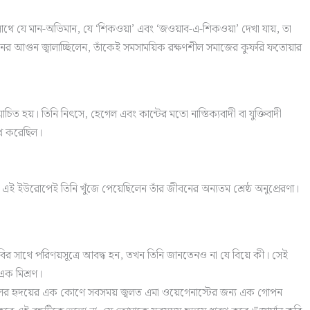
সাথে যে মান-অভিমান, যে ‘শিকওয়া’ এবং ‘জওয়াব-এ-শিকওয়া’ দেখা যায়, তা
ানের আগুন জ্বালাচ্ছিলেন, তাঁকেই সমসাময়িক রক্ষণশীল সমাজের কুফরি ফতোয়ার
ত হয়। তিনি নিৎসে, হেগেল এবং কান্টের মতো নাস্তিক্যবাদী বা যুক্তিবাদী
ুখ করেছিল।
 এই ইউরোপেই তিনি খুঁজে পেয়েছিলেন তাঁর জীবনের অন্যতম শ্রেষ্ঠ অনুপ্রেরণা।
র সাথে পরিণয়সূত্রে আবদ্ধ হন, তখন তিনি জানতেনও না যে বিয়ে কী। সেই
এক মিশ্রণ।
কবালের হৃদয়ের এক কোণে সবসময় জ্বলত এমা ওয়েগেনাস্টের জন্য এক গোপন