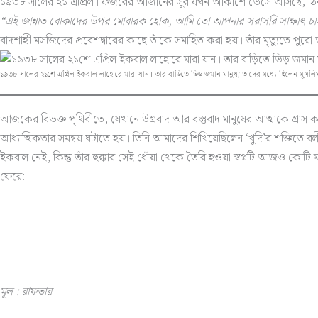
১৯৩৮ সালের ২১ এপ্রিল। ফজরের আজানের সুর যখন আকাশে ভেসে আসছে, ঠিক সেই মুহূর্
“এই জান্নাত বোকাদের উপর মোবারক হোক, আমি তো আপনার সরাসরি সাক্ষাৎ চা
বাদশাহী মসজিদের প্রবেশদ্বারের কাছে তাঁকে সমাহিত করা হয়। তাঁর মৃত্যুতে প
১৯৩৮ সালের ২১শে এপ্রিল ইকবাল লাহোরে মারা যান। তার বাড়িতে ভিড় জমান মানুষ; তাদের মধ্যে ছিলেন মুসলিম
আজকের বিভক্ত পৃথিবীতে, যেখানে উগ্রবাদ আর বস্তুবাদ মানুষের আত্মাকে গ্রাস
আধ্যাত্মিকতার সমন্বয় ঘটাতে হয়। তিনি আমাদের শিখিয়েছিলেন ‘খুদি’র শক্তিতে 
ইকবাল নেই, কিন্তু তাঁর হুক্কার সেই ধোঁয়া থেকে তৈরি হওয়া স্বপ্নটি আজও কোটি ম
ফেরে:
মূল : রাফতার