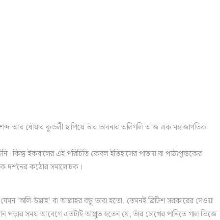
গুড় শব্দ আর ধোঁয়ার কুন্ডলী ছাপিয়ে তাঁর ভাবনার অলিগলি আজ এক মহাজাগতিক
নি। কিন্তু ইকবালের এই পরিচিতি কেবল ইতিহাসের পাতায় বা পাঠ্যপুস্তকের
ধুনিক দর্শনের কঠোর সমালোচক।
েমন ‘অলি-উল্লাহ’ বা আল্লাহর বন্ধু ভাবা হতো, তেমনই ব্রিটিশ সরকারের দেওয়া
ুরআন পড়ার সময় আবেগে এতটাই আপ্লুত হতেন যে, তাঁর চোখের পানিতে গাল ভিজে