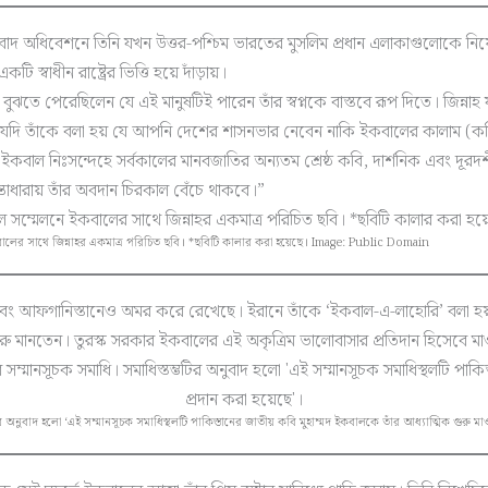
বাদ অধিবেশনে তিনি যখন উত্তর-পশ্চিম ভারতের মুসলিম প্রধান এলাকাগুলোকে নিয়ে
স্বাধীন রাষ্ট্রের ভিত্তি হয়ে দাঁড়ায়।
ে পেরেছিলেন যে এই মানুষটিই পারেন তাঁর স্বপ্নকে বাস্তবে রূপ দিতে। জিন্নাহ যখ
েন, যদি তাঁকে বলা হয় যে আপনি দেশের শাসনভার নেবেন নাকি ইকবালের কালাম (
ল নিঃসন্দেহে সর্বকালের মানবজাতির অন্যতম শ্রেষ্ঠ কবি, দার্শনিক এবং দূরদর্শী 
চিন্তাধারায় তাঁর অবদান চিরকাল বেঁচে থাকবে।”
র সাথে জিন্নাহর একমাত্র পরিচিত ছবি। *ছবিটি কালার করা হয়েছে। Image: Public Domain
ইরান এবং আফগানিস্তানেও অমর করে রেখেছে। ইরানে তাঁকে ‘ইকবাল-এ-লাহোরি’ বলা
মিক গুরু মানতেন। তুরস্ক সরকার ইকবালের এই অকৃত্রিম ভালোবাসার প্রতিদান হিস
 অনুবাদ হলো ‘এই সম্মানসূচক সমাধিস্থলটি পাকিস্তানের জাতীয় কবি মুহাম্মদ ইকবালকে তাঁর আধ্যাত্মিক গুরু মাওল