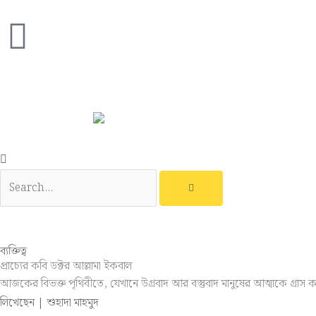
Skip
to
content
ব্যক্তিত্ব
প্রাচ্যের কবি ডক্টর আল্লামা ইকবাল
আজকের বিভক্ত পৃথিবীতে, যেখানে উগ্রবাদ আর বস্তুবাদ মানুষের আত্মাকে গ্রাস
লিখেছেন | শুহাদা মাহমুদ