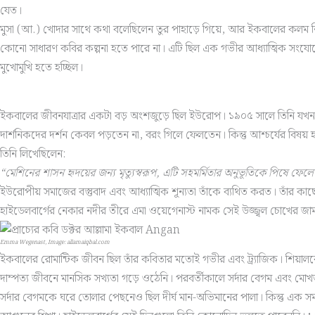
যেত।
মুসা (আ.) খোদার সাথে কথা বলেছিলেন তুর পাহাড়ে গিয়ে, আর ইকবালের কলম নিজে
কোনো সাধারণ কবির কল্পনা হতে পারে না। এটি ছিল এক গভীর আধ্যাত্মিক সংযোগের 
মুখোমুখি হতে হচ্ছিল।
ইকবালের জীবনযাত্রার একটা বড় অংশজুড়ে ছিল ইউরোপ। ১৯০৫ সালে তিনি যখন উচ্চশি
দার্শনিকদের দর্শন কেবল পড়তেন না, বরং গিলে ফেলতেন। কিন্তু আশ্চর্যের বিষয
তিনি লিখেছিলেন:
“মেশিনের শাসন হৃদয়ের জন্য মৃত্যুস্বরূপ, এটি সহমর্মিতার অনুভূতিকে পিষে ফেল
ইউরোপীয় সমাজের বস্তুবাদ এবং আধ্যাত্মিক শূন্যতা তাঁকে ব্যথিত করত। তাঁর কা
হাইডেলবার্গের নেকার নদীর তীরে এমা ওয়েগেনাস্ট নামক সেই উজ্জ্বল চোখের জার
Emma Wegenast, Image: allamaiqbal.com
ইকবালের রোমান্টিক জীবন ছিল তাঁর কবিতার মতোই গভীর এবং ট্র্যাজিক। শিয়াল
দাম্পত্য জীবনে মানসিক সখ্যতা গড়ে ওঠেনি। পরবর্তীকালে সর্দার বেগম এবং মোখ
সর্দার বেগমকে ঘরে তোলার পেছনেও ছিল দীর্ঘ মান-অভিমানের পালা। কিন্তু এক সম