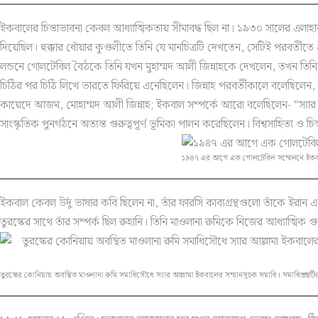
ইকবালের চিন্তাভাবনা কেবল আধ্যাত্মিকতায় সীমাবদ্ধ ছিল না। ১৯৩০ সালের এলাহা
দিয়েছিল। হুক্কার ধোঁয়ার কুণ্ডলীতে তিনি যে মানচিত্রটি দেখতেন, সেটিই পরবর্তীতে একটি 
লন্ডনে গোলটেবিল বৈঠকে তিনি যখন মুহাম্মদ আলী জিন্নাহকে দেখলেন, তখন তিনি বুঝত
চিঠির পর চিঠি লিখে ভারতে ফিরিয়ে এনেছিলেন। জিন্নাহ পরবর্তীকালে বলেছিল
কায়েদে আজম, মোহাম্মদ আলী জিন্নাহ; ইকবাল সম্পর্কে আরো বলেছিলেন- “স্যার ইকবা
সাংস্কৃতিক পুনর্গঠনে অত্যন্ত গুরুত্বপূর্ণ ভূমিকা পালন করেছিলেন। বিশ্বসাহিত্য ও 
১৯৪৭ এর আগে এক গোলটেবিল সম্মেলনে ইকবালে
ইকবাল কেবল উর্দু ভাষার কবি ছিলেন না, তাঁর ফারসি কাব্যগ্রন্থগুলো তাঁকে 
তুরস্কের সাথে তাঁর সম্পর্ক ছিল রুহানি। তিনি মাওলানা রুমিকে নিজের আধ্যাত্
তুরস্কের কোনিয়ায় অবস্থিত মাওলানা রুমি সমাধিসৌধে স্যার আল্লামা ইকবালের সম্মানসূচক সমাধি। সমাধিস্তম্ভটির