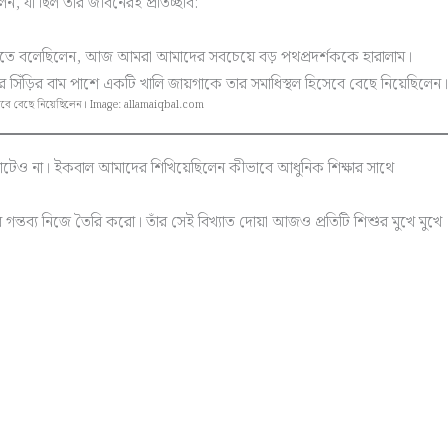
ন, যা ছিল তাঁর জীবনেরই প্রতিচ্ছবি:
তে মুছতে বলেছিলেন, আজ আমরা আমাদের সবচেয়ে বড় পথপ্রদর্শককে হারালাম।
হিসেবে বেছে নিয়েছিলেন। Image: allamaiqbal.com
 মোটেও না। ইকবাল আমাদের শিখিয়েছিলেন কীভাবে আধুনিক শিক্ষার সাথে
জের গন্তব্য নিজে তৈরি করো। তাঁর সেই বিখ্যাত দোয়া আজও প্রতিটি শিশুর মুখে মুখে