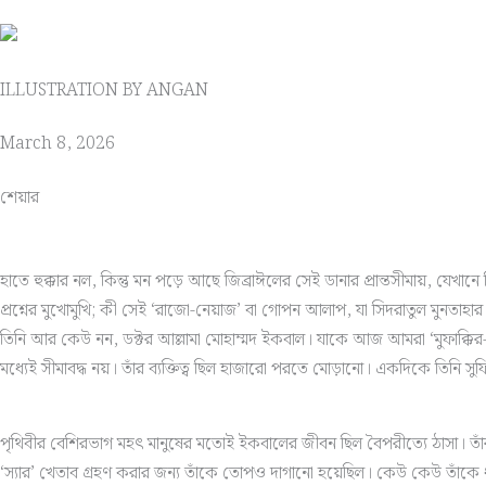
ILLUSTRATION BY ANGAN
March 8, 2026
শেয়ার
হাতে হুক্কার নল, কিন্তু মন পড়ে আছে জিব্রাঈলের সেই ডানার প্রান্তসীমায়, যেখ
প্রশ্নের মুখোমুখি; কী সেই ‘রাজো-নেয়াজ’ বা গোপন আলাপ, যা সিদরাতুল মুনতাহার 
তিনি আর কেউ নন, ডক্টর আল্লামা মোহাম্মদ ইকবাল। যাকে আজ আমরা ‘মুফাক্কির-এ-প
মধ্যেই সীমাবদ্ধ নয়। তাঁর ব্যক্তিত্ব ছিল হাজারো পরতে মোড়ানো। একদিকে তি
পৃথিবীর বেশিরভাগ মহৎ মানুষের মতোই ইকবালের জীবন ছিল বৈপরীত্যে ঠাসা। তাঁর মা
‘স্যার’ খেতাব গ্রহণ করার জন্য তাঁকে তোপও দাগানো হয়েছিল। কেউ কেউ তাঁকে