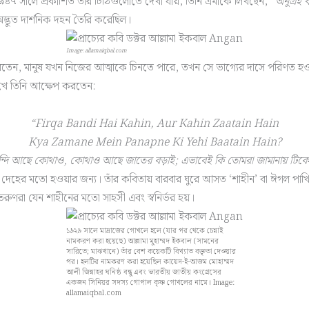
৪৭ সালে প্রকাশিত তাঁর চিঠিগুলোতে দেখা যায়, তিনি এমাকে লিখছেন,
“অনুগ্রহ 
দ্ভুত দার্শনিক দহন তৈরি করেছিল।
Image: allamaiqbal.com
বাস করতেন, মানুষ যখন নিজের আত্মাকে চিনতে পারে, তখন সে ভাগ্যের দাসে পরিণত
 দেখে তিনি আক্ষেপ করতেন:
“Firqa Bandi Hai Kahin, Aur Kahin Zaatain Hain
Kya Zamane Mein Panapne Ki Yehi Baatain Hain?
বন্দি আছে কোথাও, কোথাও আছে জাতের বড়াই; এভাবেই কি তোমরা জামানায় টিক
 দেহের মতো হওয়ার জন্য। তাঁর কবিতায় বারবার ঘুরে আসত ‘শাহীন’ বা ঈগল পাখ
রুণরা যেন শাহীনের মতো সাহসী এবং স্বনির্ভর হয়।
১৯২৯ সালে মাদ্রাজের গোখলে হলে (যার পর থেকে চেন্নাই
নামকরণ করা হয়েছে) আল্লামা মুহাম্মদ ইকবাল (সামনের
সারিতে; মাঝখানে) তাঁর বেশ কয়েকটি বিখ্যাত বক্তৃতা দেওয়ার
পর। হলটির নামকরণ করা হয়েছিল কায়েদ-ই-আজম মোহাম্মদ
আলী জিন্নাহর ঘনিষ্ঠ বন্ধু এবং ভারতীয় জাতীয় কংগ্রেসের
একজন সিনিয়র সদস্য গোপাল কৃষ্ণ গোখলের নামে। Image:
allamaiqbal.com