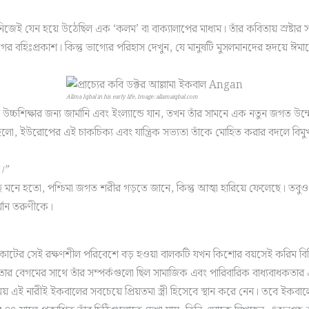
ই যেন হয়ে উঠেছিল এক ‘কলম’ বা বাক্যালাপের মাধ্যম। তাঁর কবিতায় স্রষ্টার 
বহিঃপ্রকাশ। কিন্তু ভাগ্যের পরিহাস দেখুন, যে মানুষটি মুসলমানদের হৃদয়ে ঈম
Allma Iqbal in his early life, Image: allamaiqbal.com
ক্ষার জন্য জার্মানি এবং ইংল্যান্ডে যান, তখন তাঁর সামনে এক নতুন জগত উন্মোচি
় হলো, ইউরোপের এই চাকচিক্য এবং যান্ত্রিক সভ্যতা তাঁকে মোহিত করার বদলে বিম
ে।”
ছে মনে হতো, পশ্চিমা জগত শরীর গড়তে জানে, কিন্তু আত্মা হারিয়ে ফেলেছে। তবুও
্মান তরুণীকে।
কোটের সেই রক্ষণশীল পরিবেশে বড় হওয়া বালকটি যখন কিশোর বয়সেই করিম বিবি
তার বেগমের সাথে তাঁর সম্পর্কগুলো ছিল সামাজিক এবং পারিবারিক বাধ্যবাধকতার 
য় এই নারীই ইকবালের সবচেয়ে প্রিয়তমা স্ত্রী হিসেবে স্থান করে নেন। তবে ই