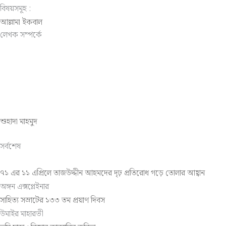
বিষয়সমূহ :
আল্লামা ইকবাল
লেখক সম্পর্কে
শুহাদা মাহমুদ
সর্বশেষ
৭১ এর ১১ এপ্রিলে তাজউদ্দীন আহমদের দৃঢ় প্রতিরোধ গড়ে তোলার আহ্বান
অঙ্গন এক্সপ্লেইনার
সাহিত্য সম্রাটের ১৩৩ তম প্রয়াণ দিবস
উমাইর মাহারভী