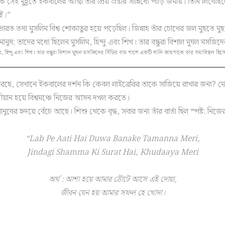
তে ইকবালের আত্মা তাঁর প্রিয় স্রষ্টার সান্নিধ্যে পাড়ি জমায়। তিনি লিখেছিলে
ই।”
ুরো ভারত তথা মুসলিম বিশ্ব শোকাতুর হয়ে পড়েছিল। জিন্নাহ তাঁর চোখের জল মুছ
, হিন্দু এবং শিখ। তার বন্ধুরা বিশাল মুঘল মসজিদের সিঁড়ির বাম পাশে একটি খালি জায়গাকে তার সমাধিস্থল 
 করছে, সেখানে ইকবালের দর্শন কি কেবল লাইব্রেরির তাকে সাজিয়ে রাখার জন্য?
বলীয়ান হয়ে বিশ্বমঞ্চে নিজের আসন দখল করতে।
ানুষের হৃদয়ে বেঁচে আছে। শিশু থেকে বৃদ্ধ, সবার জন্য তাঁর বার্তা ছিল স্পষ্ট: নি
“Lab Pe Aati Hai Duwa Banake Tamanna Meri,
Jindagi Shamma Ki Surat Hai, Khudaaya Meri
অর্থ : আশা হয়ে আমার ঠোঁটে আসে এই দোয়া,
জীবন যেন হয় আমার সফল হে খোদা।