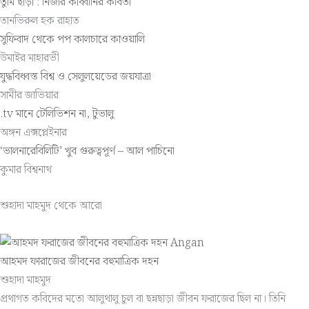
তুমি ছাড়া : নিজার কাব্বানির কবিতা
তানভিরুল হক রাহাত
সুফিবাদ থেকে পপ কালচারে কাওয়ালি
উমাইর মাহারভী
যুদ্ধবিধ্বস্ত বিশ্ব ও সেলুলয়েডের জয়যাত্রা
সামীর জাভিয়ার
.tv মানে টেলিভিশন না, টুভালু
অঙ্গন এক্সপ্লেইনার
‘ভালনারেবিলিটি’ খুব গুরুত্বপূর্ণ – আল পাচিনো
কুমার বিশ্বনাথ
শুহাদা মাহমুদ থেকে আরো
আহমদ ফারাজের জীবনের বহুমাত্রিক দহন
শুহাদা মাহমুদ
প্রথাগত কবিদের মতো আলুথালু চুল বা ছন্নছাড়া জীবন ফরাজের ছিল না। তিনি