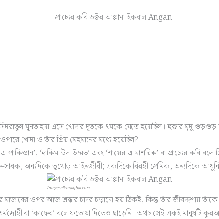
ানে সিদরাতুল মুনতাহায় এসে খোদার দূতকে থমকে যেতে হয়েছিল। হুক্কার মৃদু গুড়
ওপারে খোদা ও তাঁর প্রিয় মেহমানের মধ্যে হয়েছিল?
াকিস্তান’, ‘হাকিম-উল-উম্মত’ এবং ‘শায়ের-এ-মাশরিক’ বা প্রাচ্যের কবি বলে চি
নি সুফি-সাধক, অন্যদিকে তুখোড় আইনজীবী; একদিকে বিরহী প্রেমিক, অন্যদিকে আ
Image: allamaiqbal.com
জারের ওপর আজ শ্রদ্ধার চাদর চড়ানো হয় ঠিকই, কিন্তু তাঁর জীবদ্দশায় তাঁকে য
 ধর্মদ্রোহী বা ‘কাফের’ বলে ফতোয়া দিতেও ছাড়েনি। অথচ সেই একই মানুষটি ক