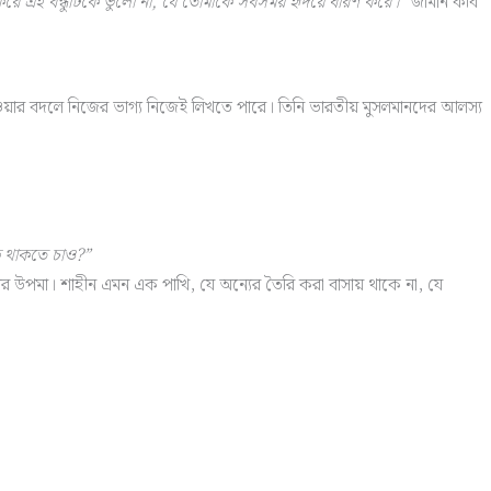
করে এই বন্ধুটিকে ভুলো না, যে তোমাকে সবসময় হৃদয়ে ধারণ করে।”
জার্মান কবি
 হওয়ার বদলে নিজের ভাগ্য নিজেই লিখতে পারে। তিনি ভারতীয় মুসলমানদের আলস্য
ে থাকতে চাও?”
ির উপমা। শাহীন এমন এক পাখি, যে অন্যের তৈরি করা বাসায় থাকে না, যে